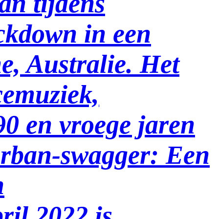
an tijdens
ckdown in een
e, Australie. Het
cemuziek,
 90 en vroege jaren
urban-swagger: Een
n
ril 2022 is