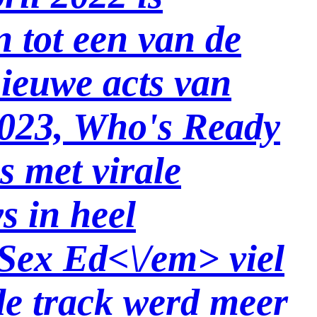
 tot een van de
ieuwe acts van
2023,
Who's Ready
 met virale
 in heel
Sex Ed<\/em> viel
de track werd meer