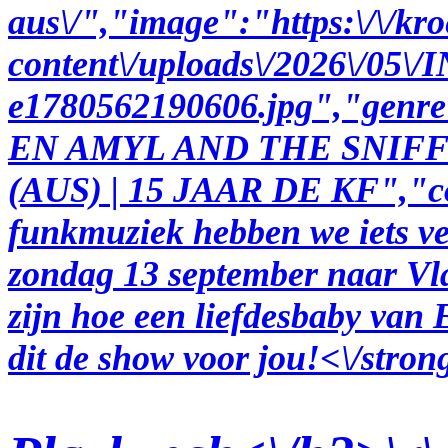
aus\/","image":"https:\/\/kro
content\/uploads\/2026\
e1780562190606.jpg","ge
EN AMYL AND THE SNIFFER
(AUS) | 15 JAAR DE KF","c
funkmuziek hebben we iets ve
zondag 13 september naar Vla
zijn hoe een liefdesbaby van 
dit de show voor jou!<\/stron