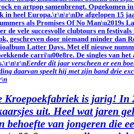
erock en artpop samenbrengt. Opgekomen in d
ek in heel Europa.\r\n\r\nDe afgelopen 15 j
nummers als Promises Of No Man\u2019s Lan
r de vele succesvolle clubtours en festival
 ook, geschreven door niemand minder dan R
dioalbum Latter Days. Met elf nieuwe numm
ekkende carri\u00e8re. De singles van het
.\r\n\r\n
Eerder dit jaar verscheen er een bo
ing daarvan speelt hij met zijn band drie ex
r\n
roepoekfabriek is jarig! In 
kaarsjes uit. Heel wat jaren g
n behoefte van jongeren die e