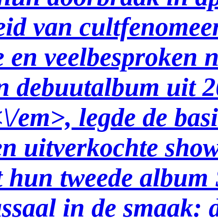
eid van cultfenomeen
e en veelbesproken n
n debuutalbum uit 
/em>, legde de basis
 uitverkochte shows
et hun tweede album
assaal in de smaak: 