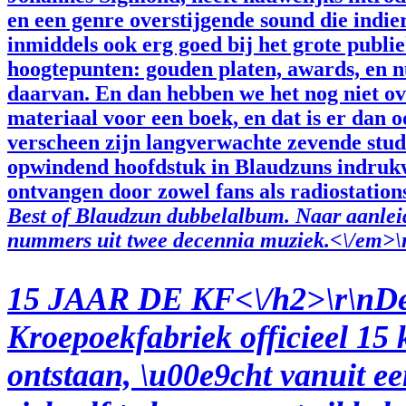
en een genre overstijgende sound die indi
inmiddels ook erg goed bij het grote publi
hoogtepunten: gouden platen, awards, en 
daarvan. En dan hebben we het nog niet ove
materiaal voor een boek, en dat is er dan
verscheen zijn langverwachte zevende stu
opwindend hoofdstuk in Blaudzuns indrukw
ontvangen door zowel fans als radiostations
Best of Blaudzun dubbelalbum. Naar aanleid
nummers uit twee decennia muziek.<\/em>\
15 JAAR DE KF<\/h2>\r\nDe K
Kroepoekfabriek officieel 15 
ontstaan, \u00e9cht vanuit ee