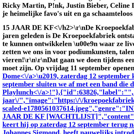
Ricky Martin, P!nk, Justin Bieber, Celine
je heimelijke favo's uit en ga schaamteloos 
15 JAAR DE KF<\/h2>\r\nDe Kroepoekfabriek
jaren geleden is De Kroepoekfabriek ontsta
te kunnen ontwikkelen \u00e9n waar ze livem
zetten we ons in voor podiumkunsten, tale
vieren!\r\n\r\nDat gaan we doen tijdens ee
moet zijn. Op vrijdag 11 september opene
Dome<\/a>\u2019, zaterdag 12 september 
september sluiten we af met een band die 
Playlunch<\/a>!"},{"id":63826,"label":"",
jaar\/","image":"https:\/\/kroepoekfabri
scaled-e1780561037614.jpeg","genre":
JAAR DE KF [WACHTLIJST]","content"
keert hij op zaterdag 12 september terug 
Johannes Sigmond, heeft nauwelijks introd