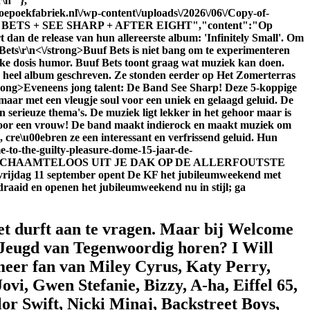
\n "},
oepoekfabriek.nl\/wp-content\/uploads\/2026\/06\/Copy-of-
UF BETS + SEE SHARP + AFTER EIGHT","content":"
Op
dan de release van hun allereerste album: 'Infinitely Small'. Om
Bets\r\n<\/strong>Buuf Bets is niet bang om te experimenteren
linke dosis humor. Buuf Bets toont graag wat muziek kan doen.
en heel album geschreven. Ze stonden eerder op Het Zomerterras
trong>Eveneens jong talent: De Band See Sharp! Deze 5-koppige
 maar met een vleugje soul voor een uniek en gelaagd geluid. De
 serieuze thema's. De muziek ligt lekker in het gehoor maar is
d door een vrouw! De band maakt indierock en maakt muziek om
, cre\u00ebren ze een interessant en verfrissend geluid. Hun
-to-the-guilty-pleasure-dome-15-jaar-de-
,"genre":"SCHAAMTELOOS UIT JE DAK OP DE ALLERFOUTSTE
vrijdag 11 september opent De KF het jubileumweekend met
draaid en openen het jubileumweekend nu in stijl; ga
et durft aan te vragen. Maar bij Welcome
e Jeugd van Tegenwoordig horen? I Will
meer fan van Miley Cyrus, Katy Perry,
i, Gwen Stefanie, Bizzy, A-ha, Eiffel 65,
or Swift, Nicki Minaj, Backstreet Boys,