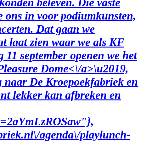
konden beleven. Die vaste
 we ons in voor podiumkunsten,
ncerten. Dat gaan we
at laat zien waar we als KF
ag 11 september openen we het
 Pleasure Dome<\/a>\u2019,
g naar De Kroepoekfabriek en
ent lekker kan afbreken en
ch?v=2aYmLzROSaw"},
riek.nl\/agenda\/playlunch-