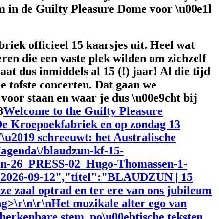
m in de Guilty Pleasure Dome voor \u00e1l
ek officieel 15 kaarsjes uit. Heel wat
ren die een vaste plek wilden om zichzelf
t dus inmiddels al 15 (!) jaar! Al die tijd
e tofste concerten. Dat gaan we
 voor staan en waar je dus \u00e9cht bij
8
Welcome to the Guilty Pleasure
De Kroepoekfabriek en op zondag 13
\u2019 schreeuwt: het Australische
/agenda\/blaudzun-kf-15-
udzun-26_PRESS-02_Hugo-Thomassen-1-
026-09-12","titel":"BLAUDZUN | 15
onze zaal optrad en ter ere van ons jubileum
g>\r\n\r\nHet muzikale alter ego van
 herkenbare stem, po\u00ebtische teksten