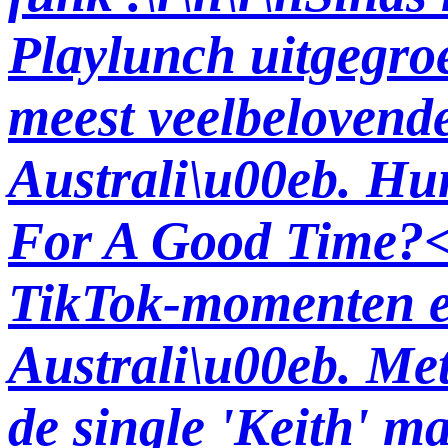
Playlunch uitgegro
meest veelbelovend
Australi\u00eb. Hu
For A Good Time?<\
TikTok-momenten en
Australi\u00eb. M
de single 'Keith' m