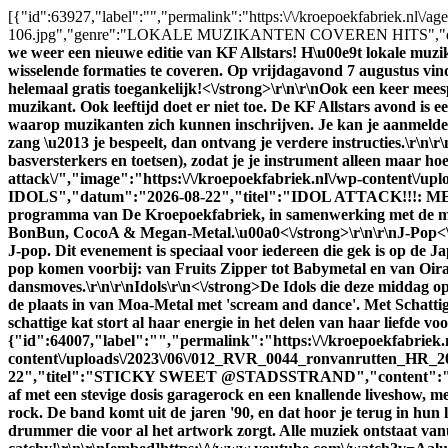
[{"id":63927,"label":"","permalink":"https:\/\/kroepoekfabriek.nl\/age
106.jpg","genre":"LOKALE MUZIKANTEN COVEREN HITS","da
we weer een nieuwe editie van KF Allstars! H\u00e9t lokale muzi
wisselende formaties te coveren. Op vrijdagavond 7 augustus vindt
helemaal gratis toegankelijk!<\/strong>\r\n\r\n
Ook een keer meesp
muzikant. Ook leeftijd doet er niet toe. De KF Allstars avond is e
waarop muzikanten zich kunnen inschrijven. Je kan je aanmelden 
zang \u2013 je bespeelt, dan ontvang je verdere instructies.\r\n\
basversterkers en toetsen), zodat je je instrument alleen maar ho
attack\/","image":"https:\/\/kroepoekfabriek.nl\/wp-conte
IDOLS","datum":"2026-08-22","titel":"IDOL ATTACK!!!
programma van De Kroepoekfabriek, in samenwerking met de mak
BonBun, CocoA & Megan-Metal.\u00a0<\/strong>\r\n\r\n
J-Pop<\
J-pop. Dit evenement is speciaal voor iedereen die gek is op de Ja
pop komen voorbij: van Fruits Zipper tot Babymetal en van Oiran
dansmoves.\r\n\r\n
Idols\r\n<\/strong>De Idols die deze middag 
de plaats in van Moa-Metal met 'scream and dance'. Met Schattig
schattige kat stort al haar energie in het delen van haar liefde v
{"id":64007,"label":"","permalink":"https:\/\/kroepoekfabriek.n
content\/uploads\/2023\/06\/012_RVR_0044_ronvanrutten
22","titel":"STICKY SWEET @STADSSTRAND","content":
af met een stevige dosis garagerock en een knallende liveshow, m
rock. De band komt uit de jaren '90, en dat hoor je terug in hun 
drummer die voor al het artwork zorgt. Alle muziek ontstaat vanu