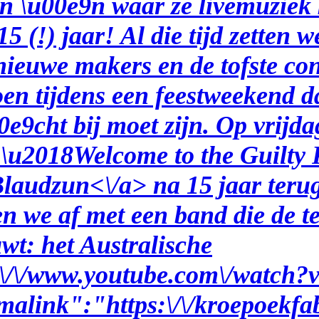
en \u00e9n waar ze livemuziek 
15 (!) jaar! Al die tijd zetten
 nieuwe makers en de tofste co
en tijdens een feestweekend d
0e9cht bij moet zijn. Op vrijd
 \u2018
Welcome to the Guilty
laudzun<\/a> na 15 jaar teru
n we af met een band die de t
t: het Australische
ps:\/\/www.youtube.com\/wat
alink":"https:\/\/kroepoekfab