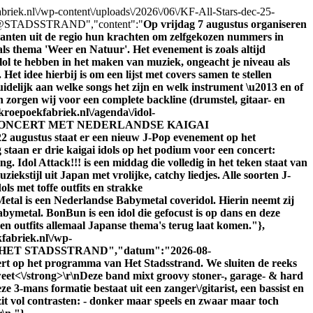
fabriek.nl\/wp-content\/uploads\/2026\/06\/KF-All-Stars-dec-25-
@STADSSTRAND","content":"
Op vrijdag 7 augustus organiseren
ikanten uit de regio hun krachten om zelfgekozen nummers in
als thema 'Weer en Natuur'. Het evenement is zoals altijd
l te hebben in het maken van muziek, ongeacht je niveau als
et idee hierbij is om een lijst met covers samen te stellen
delijk aan welke songs het zijn en welk instrument \u2013 en of
n zorgen wij voor een complete backline (drumstel, gitaar- en
kroepoekfabriek.nl\/agenda\/idol-
e":"J-POP CONCERT MET NEDERLANDSE KAIGAI
2 augustus staat er een nieuw J-Pop evenement op het
an er drie kaigai idols op het podium voor een concert:
g. Idol Attack!!! is een middag die volledig in het teken staat van
ekstijl uit Japan met vrolijke, catchy liedjes. Alle soorten J-
s met toffe outfits en strakke
tal is een Nederlandse Babymetal coveridol. Hierin neemt zij
bymetal. BonBun is een idol die gefocust is op dans en deze
s en outfits allemaal Japanse thema's terug laat komen."},
fabriek.nl\/wp-
OP HET STADSSTRAND","datum":"2026-08-
ert op het programma van Het Stadsstrand. We sluiten de reeks
eet<\/strong>\r\nDeze band mixt groovy stoner-, garage- & hard
 3-mans formatie bestaat uit een zanger\/gitarist, een bassist en
zit vol contrasten: - donker maar speels en zwaar maar toch