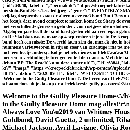
catchy!\r\n\r\n[embed]https:\/\/www.youtube.com\/watch?v=
{"id":63940,"label":"","permalink":"https:\/\/kroepoekfabriek.nl
persfoto-Buuf-Bets-1-scaled.jpeg","genre":"'INFINITEL
vrijdag 4 september staat de alternatieve rockband Buuf Bets op
het feestje deze avond compleet te maken komt See Sharp de avond
met verschillende genres en geluiden; van rustgevende melodie\u0
Afgelopen jaar heeft de band hard gesleuteld aan een eigen gelu
en De Stadskaravaan, maar op 4 september zie je ze in De Kroe
band heeft een missie: De wereld laten zien dat muziek niet in h
nummers vari\u00ebren in stijl en sfeer van krachtige riffs tot
toch een beetje anders; alsof je net iets nieuws ontdekt!\r\n\r\n
Aft
mensen in verbinding te brengen en te laten dansen. Met drie ban
debuut EP 'The Reach' komt deze zomer uit!"},{"id":63841,"labe
kf\/","image":"https:\/\/kroepoekfabriek.nl\/wp-conten
HITS","datum":"2026-09-11","titel":"WELCOME TO THE 
'Welcome to the Guilty Pleasure Dome!'. De heren van TheF27C he
schaamteloos uit je dak op de allerlekkerste guilty pleasures!<\/s
Welcome to the Guilty Pleasure Dome<\/h2
to the Guilty Pleasure Dome mag alles!\r\
Always Love You\u2019 van Whitney Housto
Goldband, David Guetta, 2 unlimited, Riha
Michael Jackson, Avril Lavigne, Olivia Ro