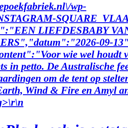
epoekfabriek.nl\/wp-
/05\/INSTAGRAM-SQUARE_VL
nre":"EEN LIEFDESBABY V
S","datum":"2026-09-13"
ontent":"
Voor wie wel houdt 
ts in petto. De Australische f
ardingen om de tent op stelten
Earth, Wind & Fire en Amyl and
g>\r\n