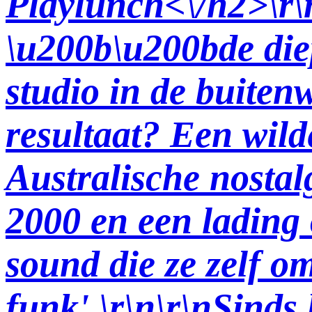
Playlunch<\/h2>\r\n
\u200b\u200bde die
studio in de buiten
resultaat? Een wil
Australische nostalg
2000 en een ladin
sound die ze zelf o
funk'.\r\n\r\nSinds