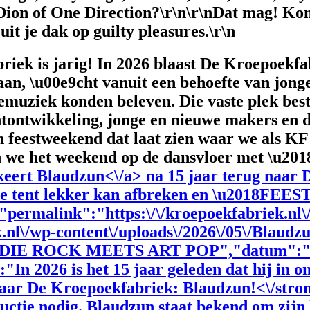
 Dion of One Direction?\r\n\r\nDat mag! Ko
uit je dak op guilty pleasures.\r\n
 is jarig! In 2026 blaast De Kroepoekfabri
an, \u00e9cht vanuit een behoefte van jonge
uziek konden beleven. Die vaste plek bestaa
ntontwikkeling, jonge en nieuwe makers en d
n feestweekend dat laat zien waar we als KF
n we het weekend op de dansvloer met \u201
keert
Blaudzun<\/a> na 15 jaar terug naar 
de tent lekker kan afbreken en \u2018FEEST
"permalink":"https:\/\/kroepoekfabriek.nl\
ek.nl\/wp-content\/uploads\/2026\/05\/Bla
"INDIE ROCK MEETS ART POP","datum":"2
:"
In 2026 is het 15 jaar geleden dat hij in 
naar De Kroepoekfabriek: Blaudzun!<\/stron
uctie nodig. Blaudzun staat bekend om zijn