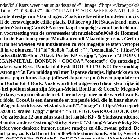
nda\/kf-allstars-weer-natuur-stadsstrand\/","image":"https:\/\/kroepoek
tum":"2026-08-07","titel":"KF ALLSTARS: WEER & NATUUR 
kantenfeestje van Vlaardingen. Zoals in elke editie bundelen muz
 de eerstvolgende editie plaats. Dit keer op Het Stadsstrand, met 
elen?<\/strong>\r\nKFA is een laagdrempelige avond bedoeld om lo
en voortzetting van de coversessies uit muziekcaf\u00e9 de Hommel. H
in de Facebookgroep: 'Muzikanten uit Vlaardingen e.o.'. Geef dui
r\nOm het wisselen van muzikanten zo vlot mogelijk te laten verlope
eft in te pluggen."},{"id":63836,"label":"","permalink":"https:\/\/
nt\/uploads\/2026\/05\/Idol-Attack-Poster-KP-ver.jpg","genr
: MEGAN-METAL, BONBUN + COCOA","content":"
Op zaterdag 2
ers van Ressa Panda Idol Fest: IDOL ATTACK!!! Deze middag sta
/strong>\r\n'Een middag vol met Japanse dansjes, lightsticks en zan
panse popcultuur. J-pop (oftewel Japanese pop) is een populaire muzi
 Dochu tot J-Rock. Vaak wordt het uitgevoerd door kleurrijke idol
op het podium staan zijn Megan-Metal, BonBun & CocoA: Megan-Me
e dansjes op snoeiharde metal neemt ze je mee in de wereld van Ba
oor idols. CocoA is een dansende en zingende idol, die in haar show
l\/agenda\/sticky-sweet-stadsstrand\/","image":"https:\/\/kroepoek
_HR_20200815-scaled-1.jpg","genre":"STEVIGE GARAGEROCK 
"
Op zaterdag 22 augustus staat het laatste KF- & Stadsstrandconc
et onder andere <\/strong>
Sticky Sweet!<\/strong>\r\n\r\n
Sticky Sw
liefde voor donkere humor, rauwe randjes en dik, zwaar geluid. Deze
it jams, zoals dat hoort bij \u00e9chte stonerbands. Sticky Sweet 