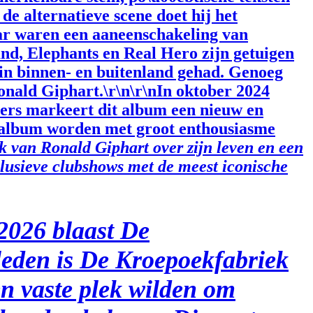
e alternatieve scene doet hij het
aar waren een aaneenschakeling van
d, Elephants en Real Hero zijn getuigen
s in binnen- en buitenland gehad. Genoeg
onald Giphart.\r\n\r\nIn oktober 2024
ers markeert dit album een nieuw en
 album worden met groot enthousiasme
ek van Ronald Giphart over zijn leven en een
clusieve clubshows met de meest iconische
2026 blaast De
eleden is De Kroepoekfabriek
en vaste plek wilden om