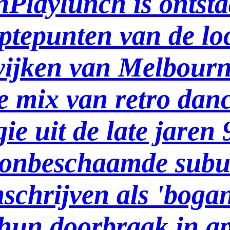
Playlunch is ontsta
ptepunten van de lo
wijken van Melbourn
de mix van retro dan
ie uit de late jaren
g onbeschaamde sub
mschrijven als 'boga
 hun doorbraak in ap