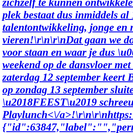
zichzelf te kunnen ontwikkel
plek bestaat dus inmiddels al 
talentontwikkeling, jonge en
vieren!\r\n\r\nDat gaan we do
voor staan en waar je dus \u0
weekend op de dansvloer met
zaterdag 12 september keert
B
op zondag 13 september sluite
\u2018FEEST\u2019 schreeuw
Playlunch<\/a>!\r\n\r\nhtt
{"id":63847,"label":"","perm