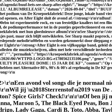
AaluF_OnUGQ&list=RDAaluF_OnUGQ&start_radio=1[\/embed]\r\n\r
\/agenda\/buuf-bets-see-sharp-after-eight\/","image":"https:\/\/kr
Y SMALL' ALBUMRELEASE","datum":"2026-09-04","titel":"BU
 het podium van De Kroepoekfabriek! Deze jonge, lokale band viert 
 openen, en After Eight sluit de avond af.<\/strong>\r\n\r\n
Buuf 
0ebn tot experimentele rock, en van feestelijke knallers tot een f
id, de podiumperformance tot in de puntjes geperfectioneerd en e
poekfabriek met hun gloednieuwe album!\r\n\r\n
See Sharp\r\n<\/s
okjes past, maar zich blijft ontwikkelen. See Sharp maakt poprock,
 meeslepende melodie\u00ebn en worden gekenmerkt door diepgang en
er Eight\r\n<\/strong>After Eight is een vijfkoppige band, gelei
dleden die muziekschrijven, allen met hele verschillende invloeden
l":"","permalink":"https:\/\/kroepoekfabriek.nl\/agenda\/welcome
t\/uploads\/2026\/06\/WTTPD-LOGO-BG-e1780562135106.png"
GUILTY PLEASURE DOME | 15 JAAR DE KF","content":"
Op 
bben met Alternative 80's, 90's & 00's al regelmatig in De KF ge
trong>\r\n
>\r\nEen avond vol songs die je normaal ni
n\r\nWil jij \u2018Sterrenstof\u2019 van D
n? Spice Girls? Check!\r\n\r\nOf ben jij 
nna, Maroon 5, The Black Eyed Peas, Bon Jov
drigo, Lady Gaga, Cardi B, Toto, Abba, Tayl