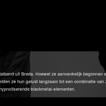
etalband uit Breda. Hoewel ze aanvankelijk begonnen 
lden ze hun geluid langzaam tot een combinatie van
hypnotiserende blackmetal-elementen.