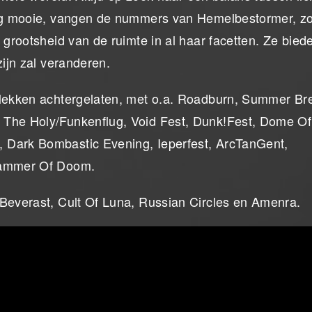
elig mooie, vangen de nummers van Hemelbestormer, z
 grootsheid van de ruimte in al haar facetten. Ze bied
zijn zal veranderen.
lplekken achtergelaten, met o.a. Roadburn, Summer Br
 The Holy/Funkenflug, Void Fest, Dunk!Fest, Dome Of
 Dark Bombastic Evening, Ieperfest, ArcTanGent,
 Hammer Of Doom.
 Beverast, Cult Of Luna, Russian Circles en Amenra.