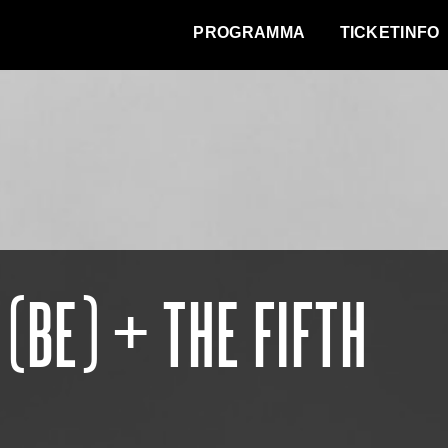
WAT VINDT DE STAD?
PROGRAMMA
TICKETINFO
(BE) + THE FIFTH