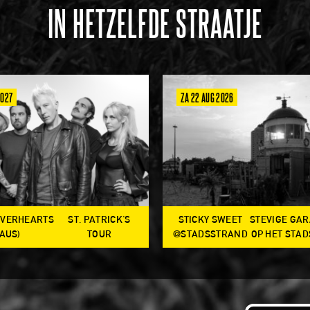
IN HETZELFDE STRAATJE
2027
ZA 22 AUG 2026
OVERHEARTS
ST. PATRICK'S
STICKY SWEET
STEVIGE GA
(AUS)
TOUR
@STADSSTRAND
OP HET STA