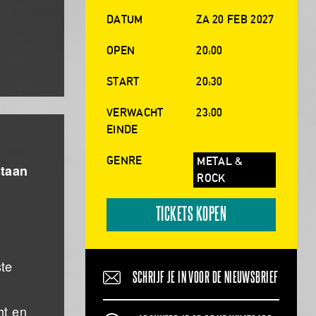
DATUM
ZA 20 FEB 2027
OPEN
20:00
START
20:30
VERWACHT
23:00
EINDE
GENRE
METAL &
staan
ROCK
TICKETS KOPEN
ste
SCHRIJF JE IN VOOR DE NIEUWSBRIEF
ht en