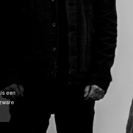
als een
 zware