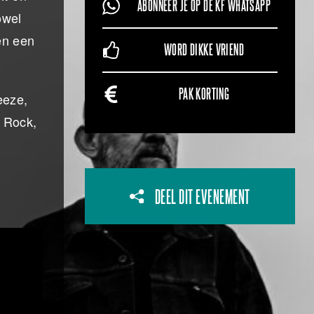
ABONNEER JE OP DE KF WHATSAPP
owel
en een
WORD DIKKE VRIEND
PAK KORTING
eeze,
 Rock,
DEEL DIT EVENEMENT