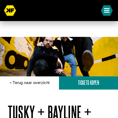
« Terug naar overzicht
TICKETS KOPEN
TUSKY + BAYLINE +