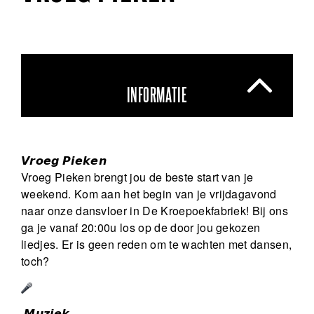
INFORMATIE
𝙑𝙧𝙤𝙚𝙜 𝙋𝙞𝙚𝙠𝙚𝙣
Vroeg Pieken brengt jou de beste start van je
weekend. Kom aan het begin van je vrijdagavond
naar onze dansvloer in De Kroepoekfabriek! Bij ons
ga je vanaf 20:00u los op de door jou gekozen
liedjes. Er is geen reden om te wachten met dansen,
toch?
𝙈𝙪𝙯𝙞𝙚𝙠