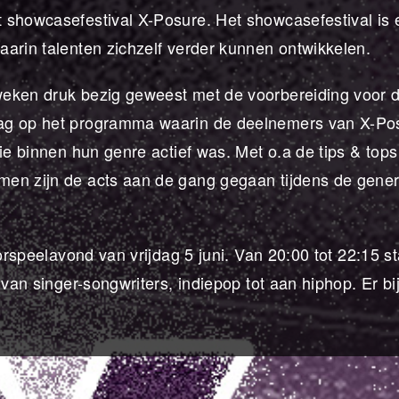
 showcasefestival X-Posure. Het showcasefestival is
arin talenten zichzelf verder kunnen ontwikkelen.
weken druk bezig geweest met de voorbereiding voor 
dag op het programma waarin de deelnemers van X-Po
ie binnen hun genre actief was. Met o.a de tips & tops 
men zijn de acts aan de gang gegaan tijdens de gener
oorspeelavond van vrijdag 5 juni. Van 20:00 tot 22:15 s
van singer-songwriters, indiepop tot aan hiphop. Er bij