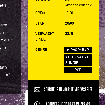
 een
Kroepoekfabriek
OPEN
19:30
START
20:00
deze
sure
VERWACHT
22:15
die uit
EINDE
ale
GENRE
HIPHOP/ RAP
ALTERNATIVE
& INDIE
taan
POP
 zijn?
SCHRIJF JE IN VOOR DE NIEUWSBRIEF
ABONNEER JE OP DE KF WHATSAPP