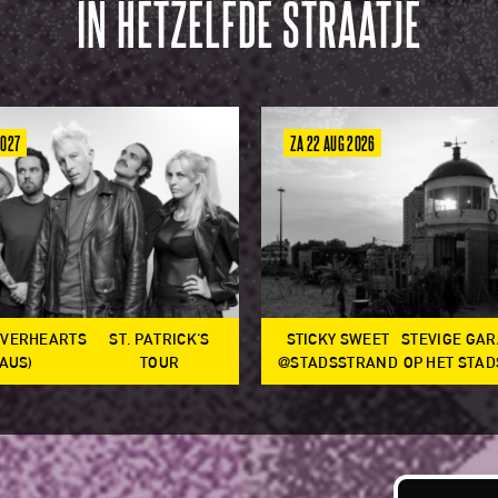
IN HETZELFDE STRAATJE
2027
ZA 22 AUG 2026
OVERHEARTS
ST. PATRICK'S
STICKY SWEET
STEVIGE GA
(AUS)
TOUR
@STADSSTRAND
OP HET STA