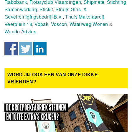
Rabobank
,
Rotaryclub Vlaardingen
,
Shipmate
,
Stichting
Samenwerking
,
Sticki
t,
Struijs Glas- &
Gevelreinigingsbedrijf B.V.
,
Thuis Makelaardij
,
Veerplein 18
,
Vopak
,
Voscon
,
Waterweg Wonen
&
Wende Advies
WORD JIJ OOK EEN VAN ONZE DIKKE
VRIENDEN?