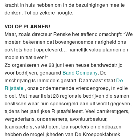
kracht in huis hebben om in de bezuinigingen mee te
denken. Tot op zekere hoogte.
VOLOP PLANNEN!
Maar, zoals directeur Renske het treffend omschrijft: “We
moeten bekennen dat bovengenoemde narigheid ons
ook iets heeft opgeleverd… namelijk volop plannen en
mooie initiatieven!”
Zo organiseren we 28 juni een heuse bandwedstrijd
voor bedrijven, genaamd
Band Company
. De
inschrijving is inmiddels gestart. Daarnaast staat
De
Rijsttafel
, onze ondernemende vriendengroep, in volle
bloei. Met maar liefst 23 regionale bedrijven die samen
beslissen waar hun sponsorgeld aan uit wordt gegeven,
tijdens het jaarlijkse Rijsttafelfeest. Veel carrièretijgers,
vergaderfans, ondernemers, avontuurbestuur,
teamspelers, vakidioten, teamspelers en eindbazen
hebben de mogelijkheden van De Kroepoekfabriek