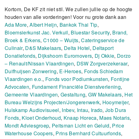
Kortom, De KF zit niet stil. We zullen jullie op de hoogte
houden van alle vorderingen! Voor nu grote dank aan
Ada More
,
Albert Heijn
,
Bankok Thai Tip
,
Bloemsierkunst Jac. Verkuil
,
Bluestar Security
,
Brand,
Broek & Erkens
,
C1000 – Wuijts
,
Cateringservice de
Culinair
,
D&S Makelaars
,
Delta
Hotel
,
Deltaport
Donatiefonds
,
Dijkshoorn Euromovers
,
Dj Okkie
,
Dorzo
– Renault/Nissan Vlaardingen
,
DSW Zorgverzekeraar
,
Duifhuijsen Zonwering
,
E-Heroes
,
Fonds Schiedam
Vlaardingen e.o.
,
Fonds voor Podiumkunsten
,
Fontijne
Advocaten
,
Fundament Financiële Dienstverlening
,
Gemeente Vlaardingen
,
Gestaltung
,
GW Makelaars
,
Het
Bureau Welzijns Projecten/Jongerenwerk
,
Hooymeijer
,
Hulskamp Audiovisueel
,
Inbev
,
Intau
,
Irado
,
Job Dura
Fonds
,
Kloet Onderhoud
,
Knaap Horeca
,
Maes Notaris
,
Mondt Adviesgroep
,
Peitsman Licht en Geluid
,
Price
Waterhouse Coopers
,
Prins Bernhard Cultuurfonds
,