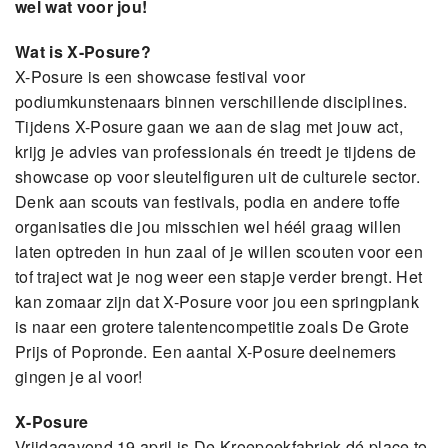
wel wat voor jou!
Wat is X-Posure?
X-Posure is een showcase festival voor
podiumkunstenaars binnen verschillende disciplines.
Tijdens X-Posure gaan we aan de slag met jouw act,
krijg je advies van professionals én treedt je tijdens de
showcase op voor sleutelfiguren uit de culturele sector.
Denk aan scouts van festivals, podia en andere toffe
organisaties die jou misschien wel héél graag willen
laten optreden in hun zaal of je willen scouten voor een
tof traject wat je nog weer een stapje verder brengt. Het
kan zomaar zijn dat X-Posure voor jou een springplank
is naar een grotere talentencompetitie zoals De Grote
Prijs of Popronde. Een aantal X-Posure deelnemers
gingen je al voor!
X-Posure
Vrijdagavond 19 april is De Kroepoekfabriek dé place to