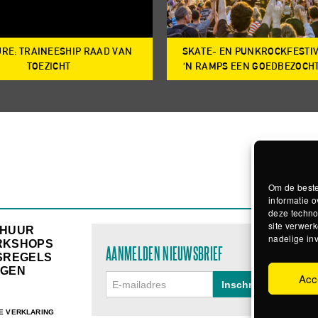
RE: TRAINEESHIP RAAD VAN
SKATE- EN PUNKROCKFESTI
TOEZICHT
‘N RAMPS EEN GOEDBEZOCH
Om de beste
informatie o
deze techno
site verwerk
RHUUR
nadelige in
RKSHOPS
AANMELDEN NIEUWSBRIEF
SREGELS
GEN
Acc
E VERKLARING