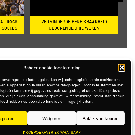
VAL ROCK
VERMINDERDE BEREIKBAARHEID
T
T SUCCES
GEDURENDE DRIE WEKEN
Beheer cookie toestemming
 ervaringen te bieden, gebruiken wij technologieën zoals cookies om
ver je apparaat op te slaan en/of te raadplegen. Door in te stemmen met
logieën kunnen wij gegevens zoals surfgedrag of unieke ID's op deze
en. Als je geen toestemming geeft of uw toestemming intrekt, kan dit een
vloed hebben op bepaalde functies en mogelijkheden.
epteren
Weigeren
Bekijk voorkeuren
KROEPOEKFABRIEK WHATSAPP