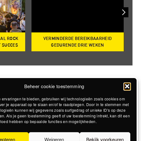
VAL ROCK
VERMINDERDE BEREIKBAARHEID
T
T SUCCES
GEDURENDE DRIE WEKEN
Beheer cookie toestemming
 ervaringen te bieden, gebruiken wij technologieën zoals cookies om
ver je apparaat op te slaan en/of te raadplegen. Door in te stemmen met
logieën kunnen wij gegevens zoals surfgedrag of unieke ID's op deze
en. Als je geen toestemming geeft of uw toestemming intrekt, kan dit een
vloed hebben op bepaalde functies en mogelijkheden.
epteren
Weigeren
Bekijk voorkeuren