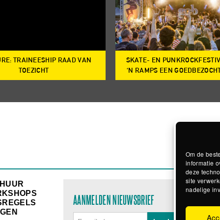
RE: TRAINEESHIP RAAD VAN
SKATE- EN PUNKROCKFESTI
TOEZICHT
‘N RAMPS EEN GOEDBEZOCH
Om de beste
informatie o
deze techno
site verwerk
RHUUR
nadelige in
RKSHOPS
AANMELDEN NIEUWSBRIEF
SREGELS
GEN
Acc