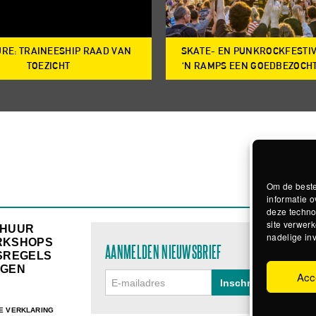
RE: TRAINEESHIP RAAD VAN
SKATE- EN PUNKROCKFESTI
TOEZICHT
‘N RAMPS EEN GOEDBEZOCH
Om de beste
informatie o
deze techno
site verwerk
RHUUR
nadelige in
RKSHOPS
AANMELDEN NIEUWSBRIEF
SREGELS
GEN
Acc
E VERKLARING