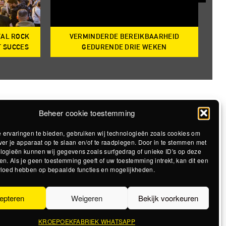
VAL ROCK
VERMINDERDE BEREIKBAARHEID
T
T SUCCES
GEDURENDE DRIE WEKEN
Beheer cookie toestemming
 ervaringen te bieden, gebruiken wij technologieën zoals cookies om
ver je apparaat op te slaan en/of te raadplegen. Door in te stemmen met
logieën kunnen wij gegevens zoals surfgedrag of unieke ID's op deze
en. Als je geen toestemming geeft of uw toestemming intrekt, kan dit een
vloed hebben op bepaalde functies en mogelijkheden.
epteren
Weigeren
Bekijk voorkeuren
KROEPOEKFABRIEK WHATSAPP