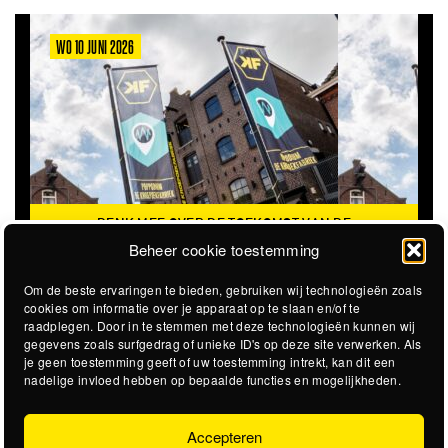
WO 10 JUNI 2026
DENK MEE OVER DE TOEKOMST VAN DE
KROEPOEKFABRIEK
Beheer cookie toestemming
Om de beste ervaringen te bieden, gebruiken wij technologieën zoals
cookies om informatie over je apparaat op te slaan en/of te
raadplegen. Door in te stemmen met deze technologieën kunnen wij
gegevens zoals surfgedrag of unieke ID's op deze site verwerken. Als
je geen toestemming geeft of uw toestemming intrekt, kan dit een
nadelige invloed hebben op bepaalde functies en mogelijkheden.
Accepteren