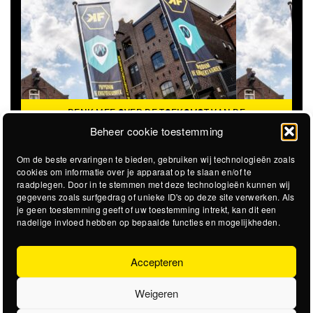
DENK MEE OVER DE TOEKOMST VAN DE
KROEPOEKFABRIEK
Beheer cookie toestemming
Om de beste ervaringen te bieden, gebruiken wij technologieën zoals
cookies om informatie over je apparaat op te slaan en/of te
raadplegen. Door in te stemmen met deze technologieën kunnen wij
gegevens zoals surfgedrag of unieke ID's op deze site verwerken. Als
je geen toestemming geeft of uw toestemming intrekt, kan dit een
nadelige invloed hebben op bepaalde functies en mogelijkheden.
Accepteren
Weigeren