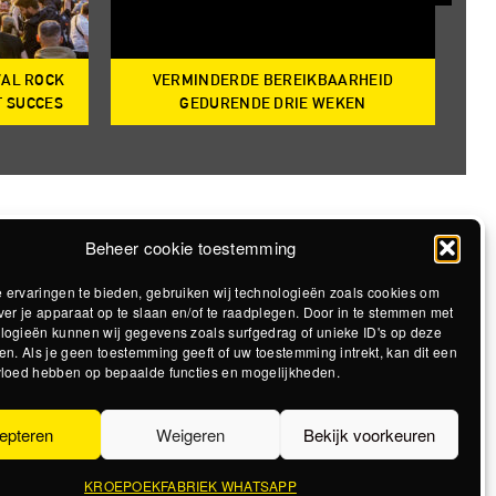
VAL ROCK
VERMINDERDE BEREIKBAARHEID
T
T SUCCES
GEDURENDE DRIE WEKEN
Beheer cookie toestemming
 ervaringen te bieden, gebruiken wij technologieën zoals cookies om
ver je apparaat op te slaan en/of te raadplegen. Door in te stemmen met
logieën kunnen wij gegevens zoals surfgedrag of unieke ID's op deze
en. Als je geen toestemming geeft of uw toestemming intrekt, kan dit een
vloed hebben op bepaalde functies en mogelijkheden.
epteren
Weigeren
Bekijk voorkeuren
KROEPOEKFABRIEK WHATSAPP