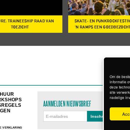
RE: TRAINEESHIP RAAD VAN
SKATE- EN PUNKROCKFESTI
TOEZICHT
‘N RAMPS EEN GOEDBEZOCH
Om de beste
informatie o
deze techno
site verwerk
RHUUR
nadelige in
RKSHOPS
AANMELDEN NIEUWSBRIEF
SREGELS
GEN
Acc
E VERKLARING