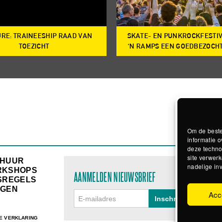
RE: TRAINEESHIP RAAD VAN
SKATE- EN PUNKROCKFESTI
TOEZICHT
‘N RAMPS EEN GOEDBEZOCH
Om de beste
informatie o
deze techno
site verwerk
RHUUR
nadelige in
RKSHOPS
AANMELDEN NIEUWSBRIEF
SREGELS
GEN
Acc
E VERKLARING