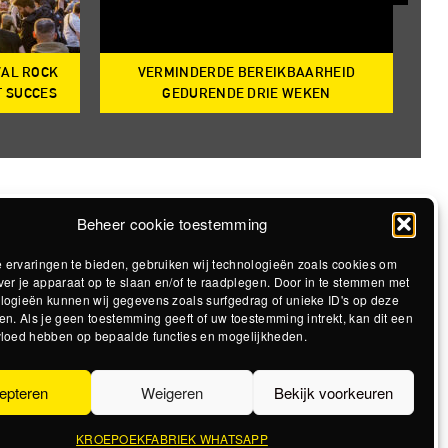
VAL ROCK
VERMINDERDE BEREIKBAARHEID
T
T SUCCES
GEDURENDE DRIE WEKEN
Beheer cookie toestemming
 ervaringen te bieden, gebruiken wij technologieën zoals cookies om
ver je apparaat op te slaan en/of te raadplegen. Door in te stemmen met
logieën kunnen wij gegevens zoals surfgedrag of unieke ID's op deze
en. Als je geen toestemming geeft of uw toestemming intrekt, kan dit een
vloed hebben op bepaalde functies en mogelijkheden.
epteren
Weigeren
Bekijk voorkeuren
KROEPOEKFABRIEK WHATSAPP