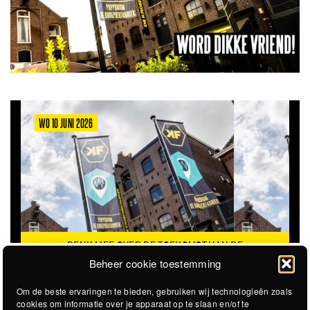
WO 10 JUNI 2026
DENK MEE OVER DE TOEKOMST VAN DE
KROEPOEKFABRIEK
Beheer cookie toestemming
Om de beste ervaringen te bieden, gebruiken wij technologieën zoals
cookies om informatie over je apparaat op te slaan en/of te