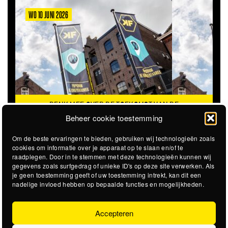
WO 10 JUNI 2026
DENK MEE OVER DE TOEKOMST VAN DE
KROEPOEKFABRIEK
Beheer cookie toestemming
Om de beste ervaringen te bieden, gebruiken wij technologieën zoals
cookies om informatie over je apparaat op te slaan en/of te
raadplegen. Door in te stemmen met deze technologieën kunnen wij
gegevens zoals surfgedrag of unieke ID's op deze site verwerken. Als
je geen toestemming geeft of uw toestemming intrekt, kan dit een
nadelige invloed hebben op bepaalde functies en mogelijkheden.
Accepteren