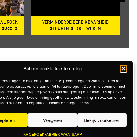
VAL ROCK
VERMINDERDE BEREIKBAARHEID
T
T SUCCES
GEDURENDE DRIE WEKEN
Beheer cookie toestemming
 ervaringen te bieden, gebruiken wij technologieën zoals cookies om
ver je apparaat op te slaan en/of te raadplegen. Door in te stemmen met
logieën kunnen wij gegevens zoals surfgedrag of unieke ID's op deze
en. Als je geen toestemming geeft of uw toestemming intrekt, kan dit een
vloed hebben op bepaalde functies en mogelijkheden.
epteren
Weigeren
Bekijk voorkeuren
KROEPOEKFABRIEK WHATSAPP