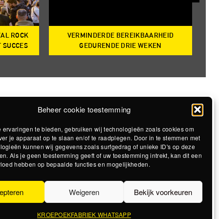
VAL ROCK
VERMINDERDE BEREIKBAARHEID
T
T SUCCES
GEDURENDE DRIE WEKEN
Beheer cookie toestemming
 ervaringen te bieden, gebruiken wij technologieën zoals cookies om
ver je apparaat op te slaan en/of te raadplegen. Door in te stemmen met
logieën kunnen wij gegevens zoals surfgedrag of unieke ID's op deze
en. Als je geen toestemming geeft of uw toestemming intrekt, kan dit een
vloed hebben op bepaalde functies en mogelijkheden.
epteren
Weigeren
Bekijk voorkeuren
KROEPOEKFABRIEK WHATSAPP