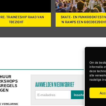
RE: TRAINEESHIP RAAD VAN
SKATE- EN PUNKROCKFESTI
TOEZICHT
‘N RAMPS EEN GOEDBEZOCH
Om de beste
informatie o
deze techno
site verwerk
RHUUR
nadelige in
RKSHOPS
AANMELDEN NIEUWSBRIEF
SREGELS
GEN
Acc
E VERKLARING