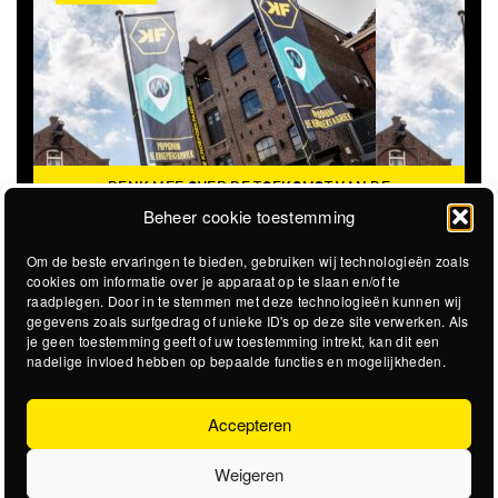
DENK MEE OVER DE TOEKOMST VAN DE
KROEPOEKFABRIEK
Beheer cookie toestemming
Om de beste ervaringen te bieden, gebruiken wij technologieën zoals
cookies om informatie over je apparaat op te slaan en/of te
raadplegen. Door in te stemmen met deze technologieën kunnen wij
gegevens zoals surfgedrag of unieke ID's op deze site verwerken. Als
je geen toestemming geeft of uw toestemming intrekt, kan dit een
nadelige invloed hebben op bepaalde functies en mogelijkheden.
Accepteren
Weigeren