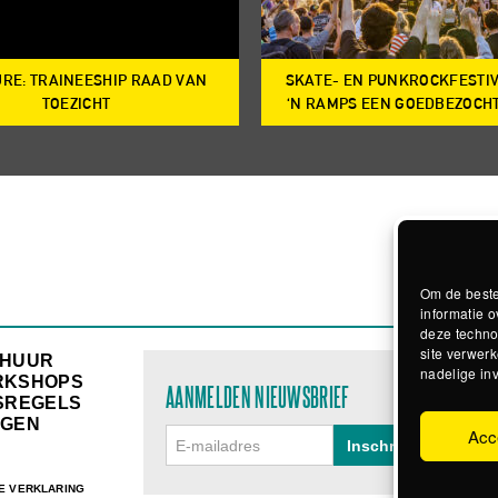
RE: TRAINEESHIP RAAD VAN
SKATE- EN PUNKROCKFESTI
TOEZICHT
‘N RAMPS EEN GOEDBEZOCH
Om de beste
informatie o
deze techno
site verwerk
RHUUR
nadelige in
RKSHOPS
AANMELDEN NIEUWSBRIEF
SREGELS
GEN
Acc
E VERKLARING