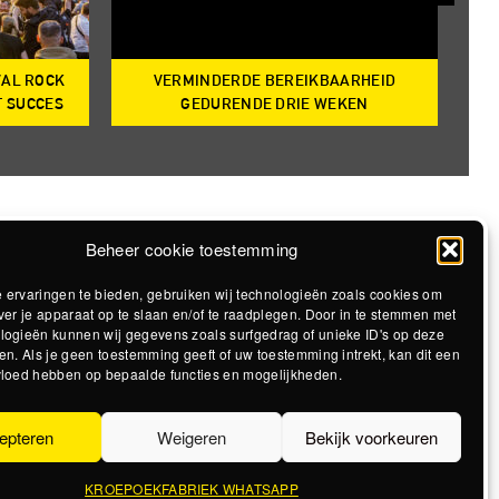
VAL ROCK
VERMINDERDE BEREIKBAARHEID
T
T SUCCES
GEDURENDE DRIE WEKEN
Beheer cookie toestemming
 ervaringen te bieden, gebruiken wij technologieën zoals cookies om
ver je apparaat op te slaan en/of te raadplegen. Door in te stemmen met
logieën kunnen wij gegevens zoals surfgedrag of unieke ID's op deze
en. Als je geen toestemming geeft of uw toestemming intrekt, kan dit een
vloed hebben op bepaalde functies en mogelijkheden.
epteren
Weigeren
Bekijk voorkeuren
KROEPOEKFABRIEK WHATSAPP