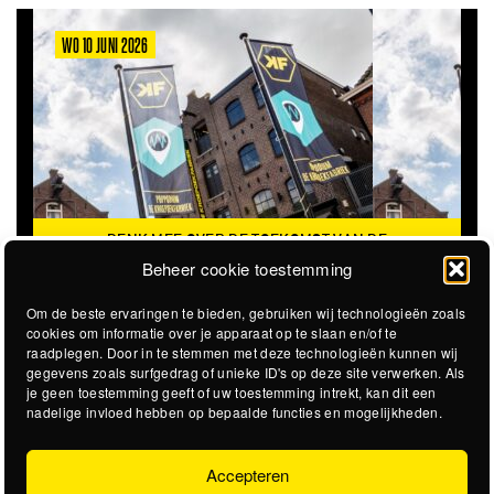
WO 10 JUNI 2026
DENK MEE OVER DE TOEKOMST VAN DE
KROEPOEKFABRIEK
Beheer cookie toestemming
Om de beste ervaringen te bieden, gebruiken wij technologieën zoals
cookies om informatie over je apparaat op te slaan en/of te
raadplegen. Door in te stemmen met deze technologieën kunnen wij
gegevens zoals surfgedrag of unieke ID's op deze site verwerken. Als
je geen toestemming geeft of uw toestemming intrekt, kan dit een
nadelige invloed hebben op bepaalde functies en mogelijkheden.
Accepteren