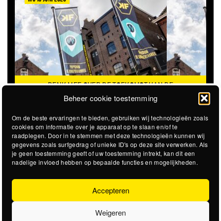
KOMST VAN DE
VACATURE: TRAINEESHIP RAAD VAN T
RIEK
Beheer cookie toestemming
Om de beste ervaringen te bieden, gebruiken wij technologieën zoals
cookies om informatie over je apparaat op te slaan en/of te
raadplegen. Door in te stemmen met deze technologieën kunnen wij
gegevens zoals surfgedrag of unieke ID's op deze site verwerken. Als
je geen toestemming geeft of uw toestemming intrekt, kan dit een
nadelige invloed hebben op bepaalde functies en mogelijkheden.
Accepteren
Weigeren