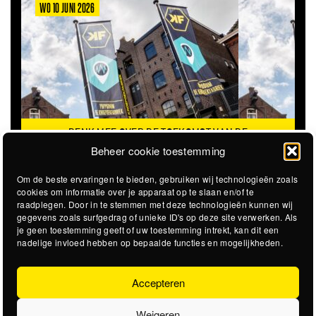
WO 10 JUNI 2026
DENK MEE OVER DE TOEKOMST VAN DE
KROEPOEKFABRIEK
Beheer cookie toestemming
Om de beste ervaringen te bieden, gebruiken wij technologieën zoals
cookies om informatie over je apparaat op te slaan en/of te
raadplegen. Door in te stemmen met deze technologieën kunnen wij
gegevens zoals surfgedrag of unieke ID's op deze site verwerken. Als
je geen toestemming geeft of uw toestemming intrekt, kan dit een
nadelige invloed hebben op bepaalde functies en mogelijkheden.
Accepteren
Weigeren