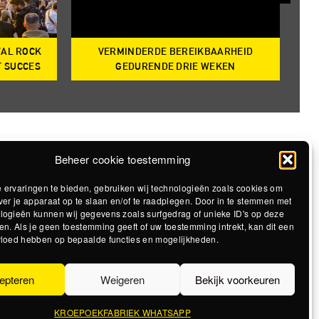
VAL ROCK
VERMINDERDE BEREIKBAARHEID
T
T SUCCES
GEDURENDE DRIE WEKEN
Beheer cookie toestemming
 ervaringen te bieden, gebruiken wij technologieën zoals cookies om
ver je apparaat op te slaan en/of te raadplegen. Door in te stemmen met
logieën kunnen wij gegevens zoals surfgedrag of unieke ID's op deze
en. Als je geen toestemming geeft of uw toestemming intrekt, kan dit een
vloed hebben op bepaalde functies en mogelijkheden.
epteren
Weigeren
Bekijk voorkeuren
KROEPOEKFABRIEK WHATSAPP