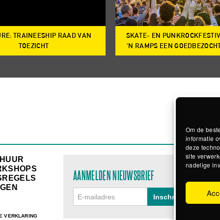
RE: TRAINEESHIP RAAD VAN
SKATE- EN PUNKROCKFESTI
TOEZICHT
‘N RAMPS EEN GOEDBEZOCH
Om de beste
informatie o
deze techno
site verwerk
RHUUR
nadelige in
RKSHOPS
AANMELDEN NIEUWSBRIEF
SREGELS
GEN
Acc
E VERKLARING