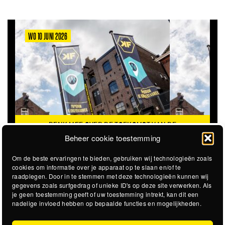
WO 10 JUNI 2026
DENK MEE OVER DE TOEKOMST VAN DE
KROEPOEKFABRIEK
Beheer cookie toestemming
Om de beste ervaringen te bieden, gebruiken wij technologieën zoals
cookies om informatie over je apparaat op te slaan en/of te
raadplegen. Door in te stemmen met deze technologieën kunnen wij
gegevens zoals surfgedrag of unieke ID's op deze site verwerken. Als
je geen toestemming geeft of uw toestemming intrekt, kan dit een
nadelige invloed hebben op bepaalde functies en mogelijkheden.