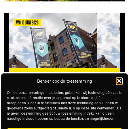
WO 10 JUNI 2026
DENK MEE OVER DE TOEKOMST VAN DE
KROEPOEKFABRIEK
Beheer cookie toestemming
Om de beste ervaringen te bieden, gebruiken wij technologieën zoals
cookies om informatie over je apparaat op te slaan en/of te
raadplegen. Door in te stemmen met deze technologieën kunnen wij
gegevens zoals surfgedrag of unieke ID's op deze site verwerken. Als
je geen toestemming geeft of uw toestemming intrekt, kan dit een
nadelige invloed hebben op bepaalde functies en mogelijkheden.