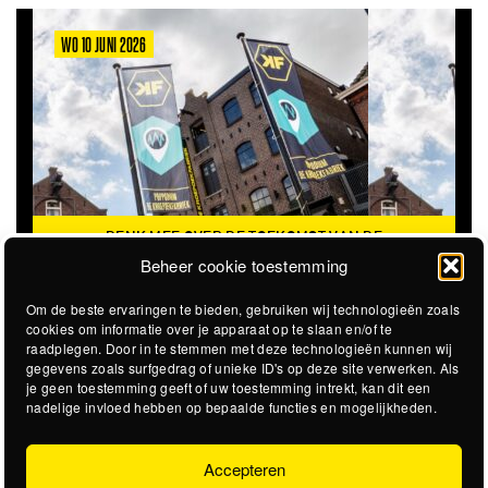
WO 10 JUNI 2026
DENK MEE OVER DE TOEKOMST VAN DE
KROEPOEKFABRIEK
Beheer cookie toestemming
Om de beste ervaringen te bieden, gebruiken wij technologieën zoals
cookies om informatie over je apparaat op te slaan en/of te
raadplegen. Door in te stemmen met deze technologieën kunnen wij
gegevens zoals surfgedrag of unieke ID's op deze site verwerken. Als
je geen toestemming geeft of uw toestemming intrekt, kan dit een
nadelige invloed hebben op bepaalde functies en mogelijkheden.
Accepteren