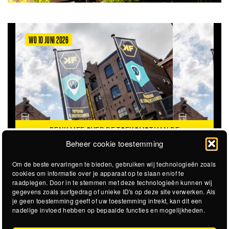
WO 10 JUNI 2026
DENK MEE OVER DE TOEKOMST VAN DE
KROEPOEKFABRIEK
Beheer cookie toestemming
Om de beste ervaringen te bieden, gebruiken wij technologieën zoals
cookies om informatie over je apparaat op te slaan en/of te
raadplegen. Door in te stemmen met deze technologieën kunnen wij
gegevens zoals surfgedrag of unieke ID's op deze site verwerken. Als
je geen toestemming geeft of uw toestemming intrekt, kan dit een
nadelige invloed hebben op bepaalde functies en mogelijkheden.