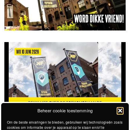
WO 10 JUNI 2026
DENK MEE OVER DE TOEKOMST VAN DE
KROEPOEKFABRIEK
Beheer cookie toestemming
Om de beste ervaringen te bieden, gebruiken wij technologieën zoals
cookies om informatie over je apparaat op te slaan en/of te