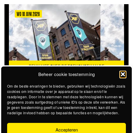
WO 10 JUNI 2026
DENK MEE OVER DE TOEKOMST VAN DE
KROEPOEKFABRIEK
Beheer cookie toestemming
Om de beste ervaringen te bieden, gebruiken wij technologieën zoals
cookies om informatie over je apparaat op te slaan en/of te
raadplegen. Door in te stemmen met deze technologieën kunnen wij
gegevens zoals surfgedrag of unieke ID's op deze site verwerken. Als
je geen toestemming geeft of uw toestemming intrekt, kan dit een
nadelige invloed hebben op bepaalde functies en mogelijkheden.
Accepteren