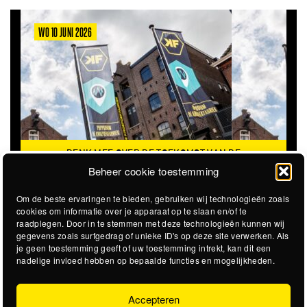
WO 10 JUNI 2026
DENK MEE OVER DE TOEKOMST VAN DE
KROEPOEKFABRIEK
Beheer cookie toestemming
Om de beste ervaringen te bieden, gebruiken wij technologieën zoals
cookies om informatie over je apparaat op te slaan en/of te
raadplegen. Door in te stemmen met deze technologieën kunnen wij
gegevens zoals surfgedrag of unieke ID's op deze site verwerken. Als
je geen toestemming geeft of uw toestemming intrekt, kan dit een
nadelige invloed hebben op bepaalde functies en mogelijkheden.
Accepteren