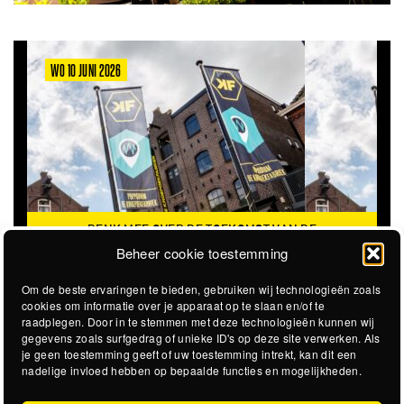
WO 10 JUNI 2026
DENK MEE OVER DE TOEKOMST VAN DE
KROEPOEKFABRIEK
Beheer cookie toestemming
Om de beste ervaringen te bieden, gebruiken wij technologieën zoals
cookies om informatie over je apparaat op te slaan en/of te
raadplegen. Door in te stemmen met deze technologieën kunnen wij
gegevens zoals surfgedrag of unieke ID's op deze site verwerken. Als
je geen toestemming geeft of uw toestemming intrekt, kan dit een
nadelige invloed hebben op bepaalde functies en mogelijkheden.