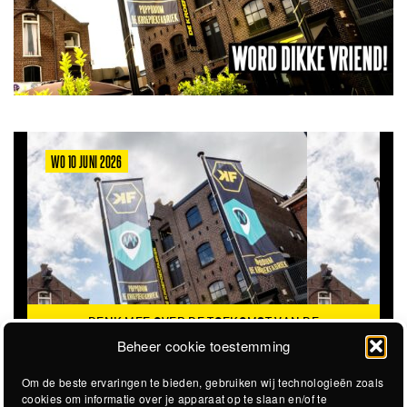
WO 10 JUNI 2026
DENK MEE OVER DE TOEKOMST VAN DE
KROEPOEKFABRIEK
Beheer cookie toestemming
Om de beste ervaringen te bieden, gebruiken wij technologieën zoals
cookies om informatie over je apparaat op te slaan en/of te