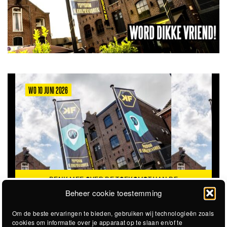
WO 10 JUNI 2026
DENK MEE OVER DE TOEKOMST VAN DE
KROEPOEKFABRIEK
Beheer cookie toestemming
Om de beste ervaringen te bieden, gebruiken wij technologieën zoals
cookies om informatie over je apparaat op te slaan en/of te