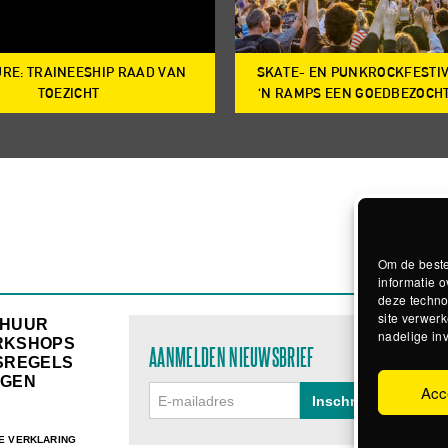
RE: TRAINEESHIP RAAD VAN
SKATE- EN PUNKROCKFESTI
TOEZICHT
‘N RAMPS EEN GOEDBEZOCH
Om de beste
informatie o
deze techno
site verwerk
RHUUR
nadelige in
RKSHOPS
AANMELDEN NIEUWSBRIEF
SREGELS
GEN
Acc
E VERKLARING