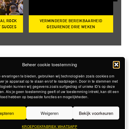
VAL ROCK
VERMINDERDE BEREIKBAARHEID
T
T SUCCES
GEDURENDE DRIE WEKEN
Beheer cookie toestemming
 ervaringen te bieden, gebruiken wij technologieën zoals cookies om
ver je apparaat op te slaan en/of te raadplegen. Door in te stemmen met
logieën kunnen wij gegevens zoals surfgedrag of unieke ID's op deze
en. Als je geen toestemming geeft of uw toestemming intrekt, kan dit een
vloed hebben op bepaalde functies en mogelijkheden.
epteren
Weigeren
Bekijk voorkeuren
KROEPOEKFABRIEK WHATSAPP