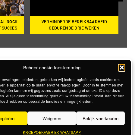
VAL ROCK
VERMINDERDE BEREIKBAARHEID
T
T SUCCES
GEDURENDE DRIE WEKEN
Beheer cookie toestemming
 ervaringen te bieden, gebruiken wij technologieën zoals cookies om
ver je apparaat op te slaan en/of te raadplegen. Door in te stemmen met
logieën kunnen wij gegevens zoals surfgedrag of unieke ID's op deze
en. Als je geen toestemming geeft of uw toestemming intrekt, kan dit een
vloed hebben op bepaalde functies en mogelijkheden.
epteren
Weigeren
Bekijk voorkeuren
KROEPOEKFABRIEK WHATSAPP