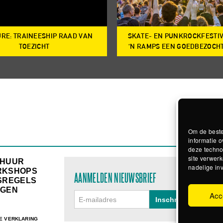
RE: TRAINEESHIP RAAD VAN
SKATE- EN PUNKROCKFESTI
TOEZICHT
‘N RAMPS EEN GOEDBEZOCH
Om de beste
informatie o
deze techno
site verwerk
RHUUR
nadelige in
RKSHOPS
AANMELDEN NIEUWSBRIEF
SREGELS
GEN
Acc
E VERKLARING