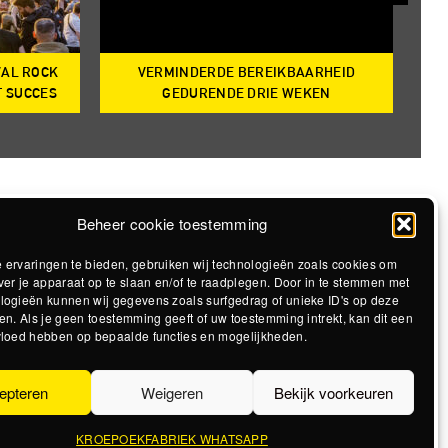
VAL ROCK
VERMINDERDE BEREIKBAARHEID
T
T SUCCES
GEDURENDE DRIE WEKEN
Beheer cookie toestemming
 ervaringen te bieden, gebruiken wij technologieën zoals cookies om
ver je apparaat op te slaan en/of te raadplegen. Door in te stemmen met
logieën kunnen wij gegevens zoals surfgedrag of unieke ID's op deze
en. Als je geen toestemming geeft of uw toestemming intrekt, kan dit een
vloed hebben op bepaalde functies en mogelijkheden.
epteren
Weigeren
Bekijk voorkeuren
KROEPOEKFABRIEK WHATSAPP