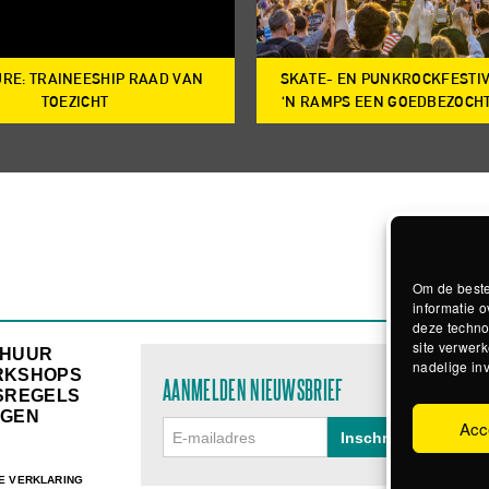
RE: TRAINEESHIP RAAD VAN
SKATE- EN PUNKROCKFESTI
TOEZICHT
‘N RAMPS EEN GOEDBEZOCH
Om de beste
informatie o
deze techno
site verwerk
RHUUR
nadelige in
RKSHOPS
AANMELDEN NIEUWSBRIEF
SREGELS
GEN
Acc
E VERKLARING