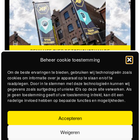
DENK MEE OVER DE TOEKOMST VAN DE
KROEPOEKFABRIEK
Beheer cookie toestemming
Om de beste ervaringen te bieden, gebruiken wij technologieën zoals
cookies om informatie over je apparaat op te slaan en/of te
raadplegen. Door in te stemmen met deze technologieën kunnen wij
gegevens zoals surfgedrag of unieke ID's op deze site verwerken. Als
je geen toestemming geeft of uw toestemming intrekt, kan dit een
nadelige invloed hebben op bepaalde functies en mogelijkheden.
Accepteren
Weigeren