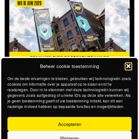
WO 10 JUNI 2026
DENK MEE OVER DE TOEKOMST VAN DE
KROEPOEKFABRIEK
Beheer cookie toestemming
Om de beste ervaringen te bieden, gebruiken wij technologieën zoals
cookies om informatie over je apparaat op te slaan en/of te
raadplegen. Door in te stemmen met deze technologieën kunnen wij
gegevens zoals surfgedrag of unieke ID's op deze site verwerken. Als
je geen toestemming geeft of uw toestemming intrekt, kan dit een
nadelige invloed hebben op bepaalde functies en mogelijkheden.
Accepteren
Weigeren