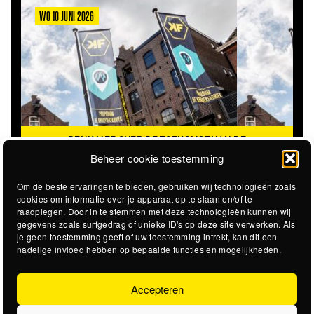
WO 10 JUNI 2026
DENK MEE OVER DE TOEKOMST VAN DE
KROEPOEKFABRIEK
Beheer cookie toestemming
Om de beste ervaringen te bieden, gebruiken wij technologieën zoals
cookies om informatie over je apparaat op te slaan en/of te
raadplegen. Door in te stemmen met deze technologieën kunnen wij
gegevens zoals surfgedrag of unieke ID's op deze site verwerken. Als
je geen toestemming geeft of uw toestemming intrekt, kan dit een
nadelige invloed hebben op bepaalde functies en mogelijkheden.
Accepteren