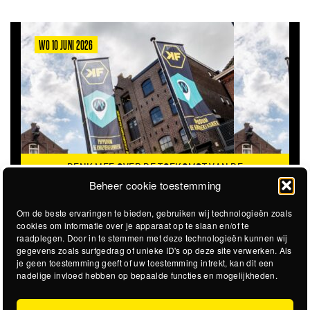
WO 10 JUNI 2026
DENK MEE OVER DE TOEKOMST VAN DE
KROEPOEKFABRIEK
Beheer cookie toestemming
Om de beste ervaringen te bieden, gebruiken wij technologieën zoals
cookies om informatie over je apparaat op te slaan en/of te
raadplegen. Door in te stemmen met deze technologieën kunnen wij
gegevens zoals surfgedrag of unieke ID's op deze site verwerken. Als
je geen toestemming geeft of uw toestemming intrekt, kan dit een
nadelige invloed hebben op bepaalde functies en mogelijkheden.