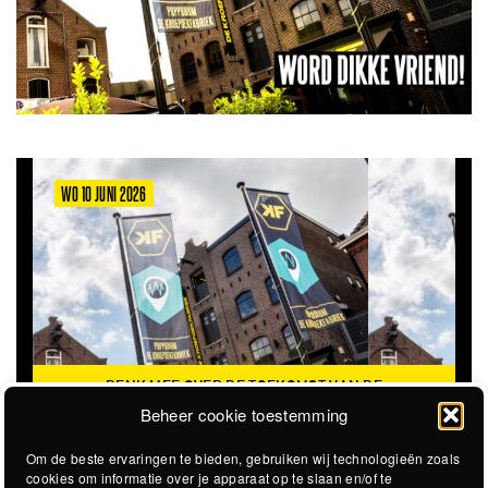
WO 10 JUNI 2026
DENK MEE OVER DE TOEKOMST VAN DE
KROEPOEKFABRIEK
Beheer cookie toestemming
Om de beste ervaringen te bieden, gebruiken wij technologieën zoals
cookies om informatie over je apparaat op te slaan en/of te