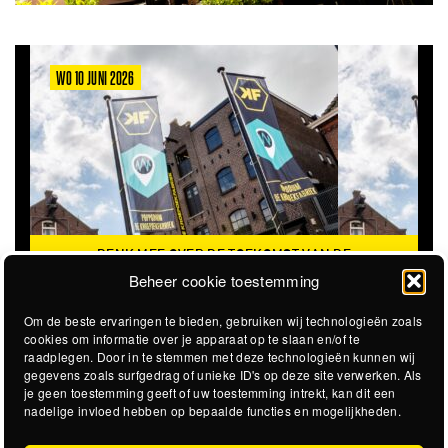
WO 10 JUNI 2026
DENK MEE OVER DE TOEKOMST VAN DE
KROEPOEKFABRIEK
Beheer cookie toestemming
Om de beste ervaringen te bieden, gebruiken wij technologieën zoals
cookies om informatie over je apparaat op te slaan en/of te
raadplegen. Door in te stemmen met deze technologieën kunnen wij
gegevens zoals surfgedrag of unieke ID's op deze site verwerken. Als
je geen toestemming geeft of uw toestemming intrekt, kan dit een
nadelige invloed hebben op bepaalde functies en mogelijkheden.