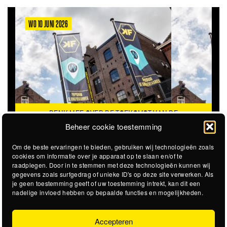
WO 10 JUNI 2026
DENK MEE OVER DE TOEKOMST VAN DE
KROEPOEKFABRIEK
Beheer cookie toestemming
Om de beste ervaringen te bieden, gebruiken wij technologieën zoals
cookies om informatie over je apparaat op te slaan en/of te
raadplegen. Door in te stemmen met deze technologieën kunnen wij
gegevens zoals surfgedrag of unieke ID's op deze site verwerken. Als
je geen toestemming geeft of uw toestemming intrekt, kan dit een
nadelige invloed hebben op bepaalde functies en mogelijkheden.
Accepteren