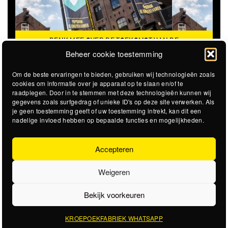
DENK MEE OVER DE TOEKOMST VAN DE
KROEPOEKFABRIEK
Beheer cookie toestemming
Om de beste ervaringen te bieden, gebruiken wij technologieën zoals
cookies om informatie over je apparaat op te slaan en/of te
raadplegen. Door in te stemmen met deze technologieën kunnen wij
gegevens zoals surfgedrag of unieke ID's op deze site verwerken. Als
je geen toestemming geeft of uw toestemming intrekt, kan dit een
nadelige invloed hebben op bepaalde functies en mogelijkheden.
Accepteren
Weigeren
Bekijk voorkeuren
KROEPOEKFABRIEK WHATSAPP