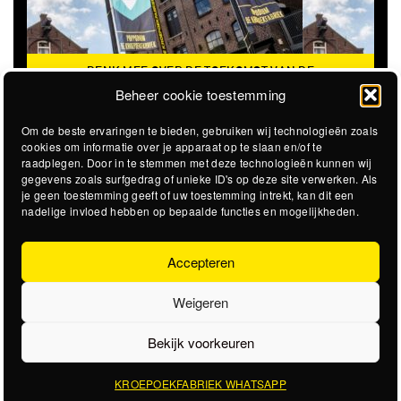
DENK MEE OVER DE TOEKOMST VAN DE
KROEPOEKFABRIEK
Beheer cookie toestemming
Om de beste ervaringen te bieden, gebruiken wij technologieën zoals
cookies om informatie over je apparaat op te slaan en/of te
raadplegen. Door in te stemmen met deze technologieën kunnen wij
gegevens zoals surfgedrag of unieke ID's op deze site verwerken. Als
je geen toestemming geeft of uw toestemming intrekt, kan dit een
nadelige invloed hebben op bepaalde functies en mogelijkheden.
Accepteren
Weigeren
Bekijk voorkeuren
KROEPOEKFABRIEK WHATSAPP