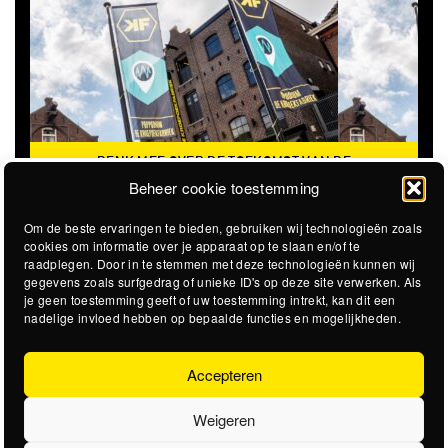
DENK MEE OVER DE TOEKOMST VAN DE
KROEPOEKFABRIEK
Beheer cookie toestemming
Om de beste ervaringen te bieden, gebruiken wij technologieën zoals
cookies om informatie over je apparaat op te slaan en/of te
raadplegen. Door in te stemmen met deze technologieën kunnen wij
gegevens zoals surfgedrag of unieke ID's op deze site verwerken. Als
je geen toestemming geeft of uw toestemming intrekt, kan dit een
nadelige invloed hebben op bepaalde functies en mogelijkheden.
Accepteren
Weigeren