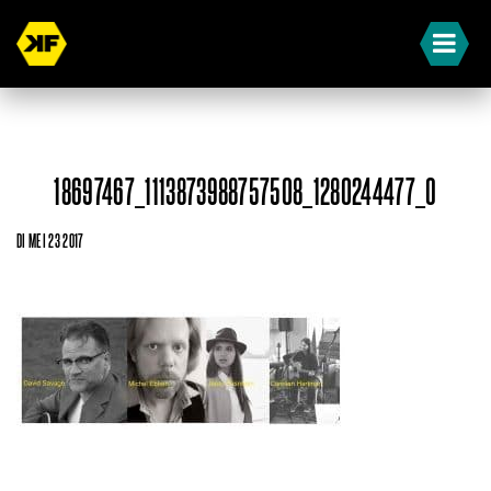
18697467_1113873988757508_1280244477_O
DI MEI 23 2017