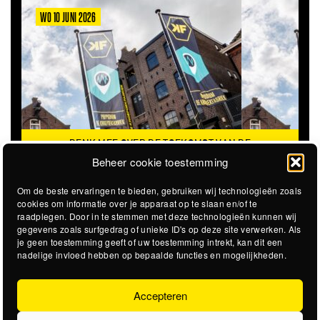
WO 10 JUNI 2026
DENK MEE OVER DE TOEKOMST VAN DE
KROEPOEKFABRIEK
Beheer cookie toestemming
Om de beste ervaringen te bieden, gebruiken wij technologieën zoals
cookies om informatie over je apparaat op te slaan en/of te
raadplegen. Door in te stemmen met deze technologieën kunnen wij
gegevens zoals surfgedrag of unieke ID's op deze site verwerken. Als
je geen toestemming geeft of uw toestemming intrekt, kan dit een
nadelige invloed hebben op bepaalde functies en mogelijkheden.
Accepteren