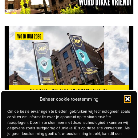
WO 10 JUNI 2026
DENK MEE OVER DE TOEKOMST VAN DE
KROEPOEKFABRIEK
Beheer cookie toestemming
Om de beste ervaringen te bieden, gebruiken wij technologieën zoals
cookies om informatie over je apparaat op te slaan en/of te
raadplegen. Door in te stemmen met deze technologieën kunnen wij
gegevens zoals surfgedrag of unieke ID's op deze site verwerken. Als
je geen toestemming geeft of uw toestemming intrekt, kan dit een