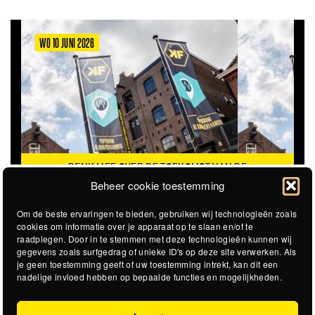
WO 10 JUNI 2026
DENK MEE OVER DE TOEKOMST VAN DE
KROEPOEKFABRIEK
Beheer cookie toestemming
Om de beste ervaringen te bieden, gebruiken wij technologieën zoals
cookies om informatie over je apparaat op te slaan en/of te
raadplegen. Door in te stemmen met deze technologieën kunnen wij
gegevens zoals surfgedrag of unieke ID's op deze site verwerken. Als
je geen toestemming geeft of uw toestemming intrekt, kan dit een
nadelige invloed hebben op bepaalde functies en mogelijkheden.